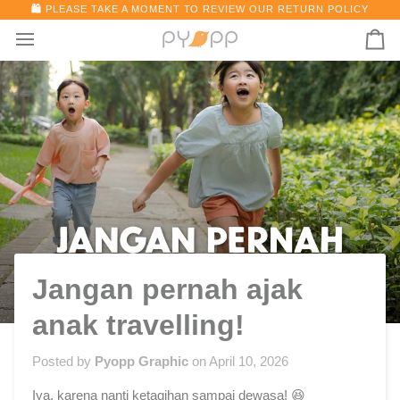
Skip
🛍️
PLEASE TAKE A MOMENT TO REVIEW OUR RETURN POLICY
to
Ca
content
Jangan pernah ajak
anak travelling!
Posted by
Pyopp Graphic
on
April 10, 2026
Iya, karena nanti ketagihan sampai dewasa! 😆