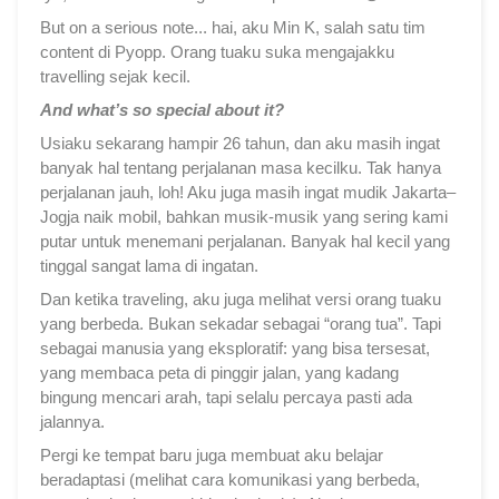
But on a serious note... ha
i, aku Min K, salah satu tim
content di Pyopp.
Orang tuaku suka mengajakku
travelling sejak kecil.
And what’s so special about it?
Usiaku sekarang hampir 26 tahun,
dan aku masih ingat
banyak hal tentang perjalanan masa kecilku.
Tak hanya
perjalanan jauh, loh!
Aku juga masih ingat mudik Jakarta–
Jogja naik mobil, bahkan musik-musik yang sering kami
putar untuk menemani perjalanan.
Banyak hal kecil yang
tinggal sangat lama di ingatan.
Dan ketika traveling, aku juga melihat
versi orang tuaku
yang berbeda.
Bukan sekadar sebagai “orang tua”.
Tapi
sebagai manusia yang eksploratif: y
ang bisa tersesat,
y
ang membaca peta di pinggir jalan, y
ang kadang
bingung mencari arah, tapi selalu percaya pasti ada
jalannya.
Pergi ke tempat baru juga membuat aku belajar
beradaptasi (melihat cara komunikasi yang berbeda,